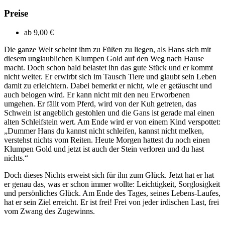
Preise
ab
9,00 €
Die ganze Welt scheint ihm zu Füßen zu liegen, als Hans sich mit
diesem unglaublichen Klumpen Gold auf den Weg nach Hause
macht. Doch schon bald belastet ihn das gute Stück und er kommt
nicht weiter. Er erwirbt sich im Tausch Tiere und glaubt sein Leben
damit zu erleichtern. Dabei bemerkt er nicht, wie er getäuscht und
auch belogen wird. Er kann nicht mit den neu Erworbenen
umgehen. Er fällt vom Pferd, wird von der Kuh getreten, das
Schwein ist angeblich gestohlen und die Gans ist gerade mal einen
alten Schleifstein wert. Am Ende wird er von einem Kind verspottet:
„Dummer Hans du kannst nicht schleifen, kannst nicht melken,
verstehst nichts vom Reiten. Heute Morgen hattest du noch einen
Klumpen Gold und jetzt ist auch der Stein verloren und du hast
nichts.“
Doch dieses Nichts erweist sich für ihn zum Glück. Jetzt hat er hat
er genau das, was er schon immer wollte: Leichtigkeit, Sorglosigkeit
und persönliches Glück. Am Ende des Tages, seines Lebens-Laufes,
hat er sein Ziel erreicht. Er ist frei! Frei von jeder irdischen Last, frei
vom Zwang des Zugewinns.