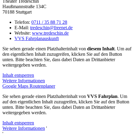
Theater Tredeschin
Haußmannstraße 134C
70188 Stuttgart
Telefon:
0711 / 35 88 71 28
E-Mail:
tredeschin@freenet.de
Website:
www.tredeschin.de
VVS Fahrplanauskunft
Sie sehen gerade einen Platzhalterinhalt von
diesem Inhalt
. Um auf
den eigentlichen Inhalt zuzugreifen, klicken Sie auf den Button
unten. Bitte beachten Sie, dass dabei Daten an Drittanbieter
weitergegeben werden.
Inhalt entsperren
Weitere Informationen
Google Maps Routenplaner
Sie sehen gerade einen Platzhalterinhalt von
VVS Fahrplan
. Um
auf den eigentlichen Inhalt zuzugreifen, klicken Sie auf den Button
unten. Bitte beachten Sie, dass dabei Daten an Drittanbieter
weitergegeben werden.
Inhalt entsperren
Weitere Informationen
'
'