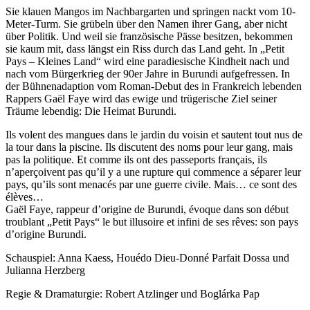
Sie klauen Mangos im Nachbargarten und springen nackt vom 10-
Meter-Turm. Sie grübeln über den Namen ihrer Gang, aber nicht
über Politik. Und weil sie französische Pässe besitzen, bekommen
sie kaum mit, dass längst ein Riss durch das Land geht. In „Petit
Pays – Kleines Land“ wird eine paradiesische Kindheit nach und
nach vom Bürgerkrieg der 90er Jahre in Burundi aufgefressen. In
der Bühnenadaption vom Roman-Debut des in Frankreich lebenden
Rappers Gaël Faye wird das ewige und trügerische Ziel seiner
Träume lebendig: Die Heimat Burundi.
Ils volent des mangues dans le jardin du voisin et sautent tout nus de
la tour dans la piscine. Ils discutent des noms pour leur gang, mais
pas la politique. Et comme ils ont des passeports français, ils
n’aperçoivent pas qu’il y a une rupture qui commence a séparer leur
pays, qu’ils sont menacés par une guerre civile. Mais… ce sont des
élèves…
Gaël Faye, rappeur d’origine de Burundi, évoque dans son début
troublant „Petit Pays“ le but illusoire et infini de ses rêves: son pays
d’origine Burundi.
Schauspiel: Anna Kaess, Houédo Dieu-Donné Parfait Dossa und
Julianna Herzberg
Regie & Dramaturgie: Robert Atzlinger und Boglárka Pap