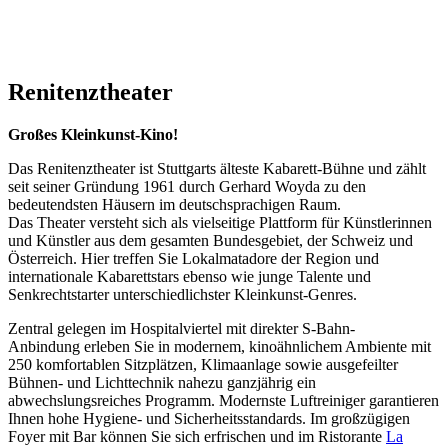
Renitenztheater
Großes Kleinkunst-Kino!
Das Renitenztheater ist Stuttgarts älteste Kabarett-Bühne und zählt
seit seiner Gründung 1961 durch Gerhard Woyda zu den
bedeutendsten Häusern im deutschsprachigen Raum.
Das Theater versteht sich als vielseitige Plattform für Künstlerinnen
und Künstler aus dem gesamten Bundesgebiet, der Schweiz und
Österreich. Hier treffen Sie Lokalmatadore der Region und
internationale Kabarettstars ebenso wie junge Talente und
Senkrechtstarter unterschiedlichster Kleinkunst-Genres.
Zentral gelegen im Hospitalviertel mit direkter S-Bahn-
Anbindung erleben Sie in modernem, kinoähnlichem Ambiente mit
250 komfortablen Sitzplätzen, Klimaanlage sowie ausgefeilter
Bühnen- und Lichttechnik nahezu ganzjährig ein
abwechslungsreiches Programm. Modernste Luftreiniger garantieren
Ihnen hohe Hygiene- und Sicherheitsstandards. Im großzügigen
Foyer mit Bar können Sie sich erfrischen und im Ristorante
La