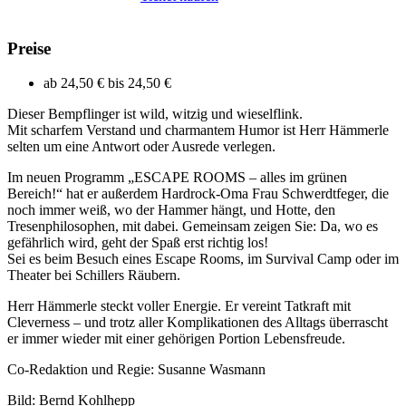
Preise
ab
24,50 €
bis
24,50 €
Dieser Bempflinger ist wild, witzig und wieselflink.
Mit scharfem Verstand und charmantem Humor ist Herr Hämmerle
selten um eine Antwort oder Ausrede verlegen.
Im neuen Programm „ESCAPE ROOMS – alles im grünen
Bereich!“ hat er außerdem Hardrock-Oma Frau Schwerdtfeger, die
noch immer weiß, wo der Hammer hängt, und Hotte, den
Tresenphilosophen, mit dabei. Gemeinsam zeigen Sie: Da, wo es
gefährlich wird, geht der Spaß erst richtig los!
Sei es beim Besuch eines Escape Rooms, im Survival Camp oder im
Theater bei Schillers Räubern.
Herr Hämmerle steckt voller Energie. Er vereint Tatkraft mit
Cleverness – und trotz aller Komplikationen des Alltags überrascht
er immer wieder mit einer gehörigen Portion Lebensfreude.
Co-Redaktion und Regie: Susanne Wasmann
Bild: Bernd Kohlhepp